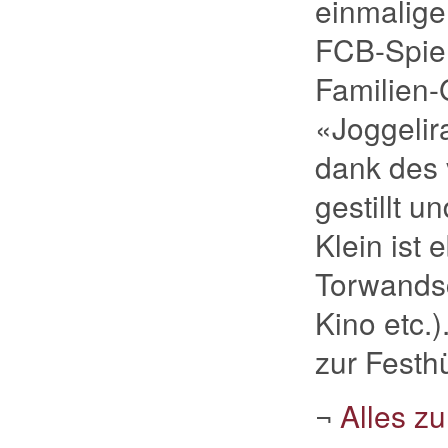
einmalig
FCB-Spiel
Familien-
«Joggelir
dank des 
gestillt u
Klein ist 
Torwandsc
Kino etc.)
zur Festhü
¬
Alles z