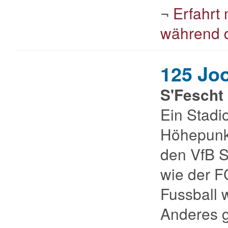
¬
Erfahrt
während d
125 Jo
S'Fescht 
Ein Stadio
Höhepunkt
den VfB S
wie der 
Fussball 
Anderes g