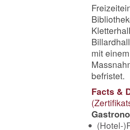
Freizeite
Bibliothek
Kletterha
Billardha
mit einem 
Massnahme
befristet.
Facts & D
(Zertifikat
Gastrono
(Hotel-)