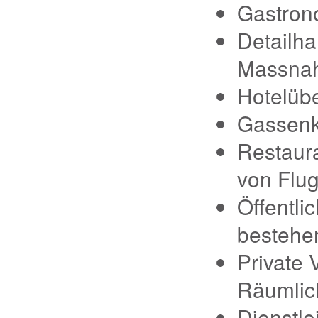
Gastron
Detailha
Massnah
Hotelüb
Gassen
Restaura
von Flu
Öffentli
bestehe
Private 
Räumlic
Dienstl