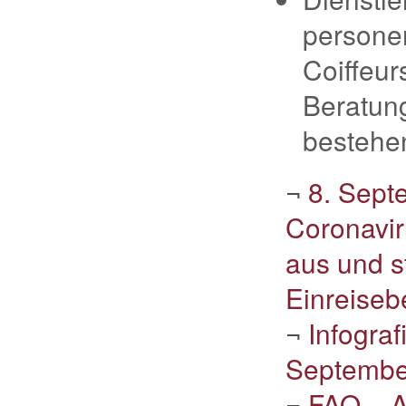
persone
Coiffeur
Beratun
bestehe
¬
8. Sept
Coronaviru
aus und s
Einreise
¬
Infogra
Septembe
¬
FAQ – Au