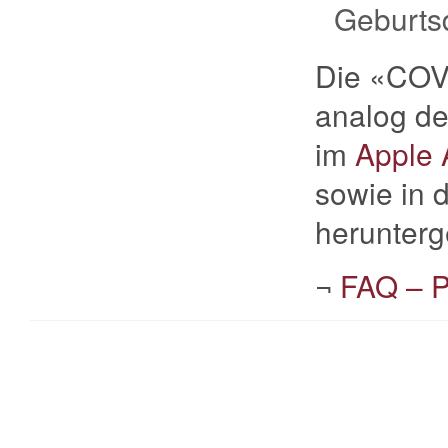
Geburts
Die «COVI
analog de
im
Apple 
sowie in 
herunterg
¬
FAQ – P