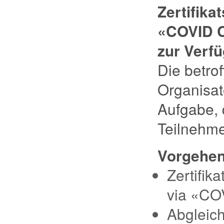
Zertifika
«COVID C
zur Verf
Die betro
Organisat
Aufgabe, 
Teilnehm
Vorgehen 
Zertifik
via «CO
Abgleic