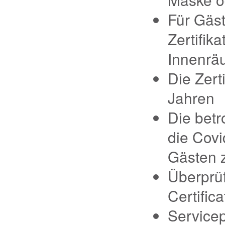
Für Gäs
Zertifika
Innenrä
Die Zerti
Jahren
Die betr
die Covi
Gästen 
Überprüf
Certific
Servicep