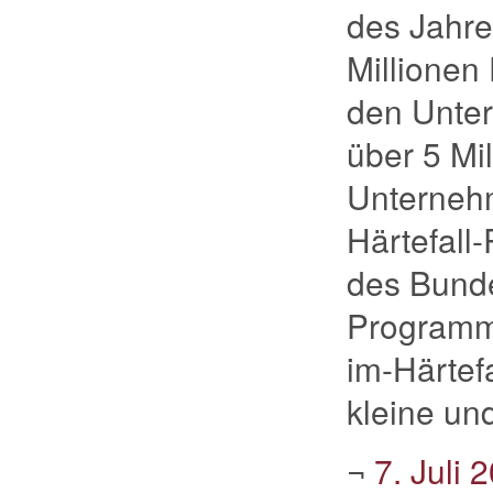
des Jahre
Millionen
den Unte
über 5 Mil
Unternehm
Härtefall
des Bundes
Programm 
im-Härtef
kleine und
¬
7. Juli