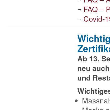
¬
FAQ – P
¬
Covid-1
Wichti
Zertifik
Ab 13. Se
neu auch 
und Rest
Wichtiges
Massnah
Maske o