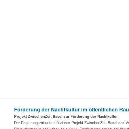
Förderung der Nachtkultur im öffentlichen Ra
Projekt ZwischenZeit Basel zur Förderung der Nachtkultur.
Der Regierungsrat unterstützt das Projekt ZwischenZeit Basel des V
Projektbeitrag in der Höhe von 190'000 Franken und ermöglicht dam