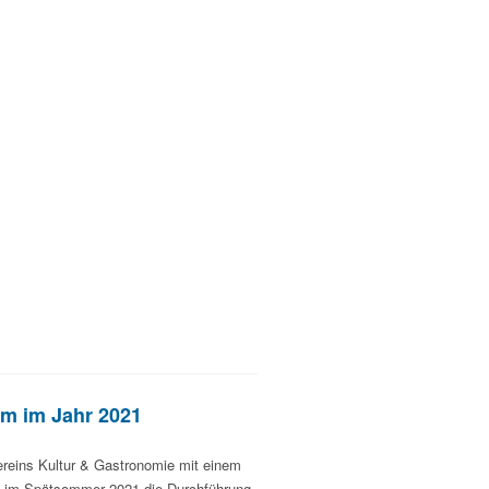
um im Jahr 2021
ereins Kultur & Gastronomie mit einem
it im Spätsommer 2021 die Durchführung