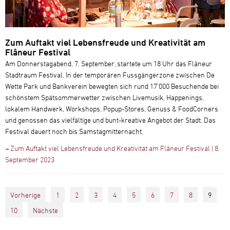
Zum Auftakt viel Lebensfreude und Kreativität am
Flâneur Festival
Am Donnerstagabend, 7. September, startete um 18 Uhr das Flâneur
Stadtraum Festival. In der temporären Fussgängerzone zwischen De
Wette Park und Bankverein bewegten sich rund 17'000 Besuchende bei
schönstem Spätsommerwetter zwischen Livemusik, Happenings,
lokalem Handwerk, Workshops, Popup-Stores, Genuss & FoodCorners
und genossen das vielfältige und bunt-kreative Angebot der Stadt. Das
Festival dauert noch bis Samstagmitternacht.
¬
Zum Auftakt viel Lebensfreude und Kreativität am Flâneur Festival | 8.
September 2023
Vorherige
1
2
3
4
5
6
7
8
9
10
Nächste