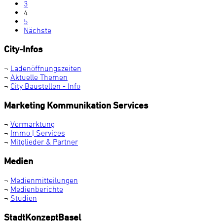
3
4
5
Nächste
City-Infos
¬
Ladenöffnungszeiten
¬
Aktuelle Themen
¬
City Baustellen - Info
Marketing Kommunikation Services
¬
Vermarktung
¬
Immo | Services
¬
Mitglieder & Partner
Medien
¬
Medienmitteilungen
¬
Medienberichte
¬
Studien
StadtKonzeptBasel