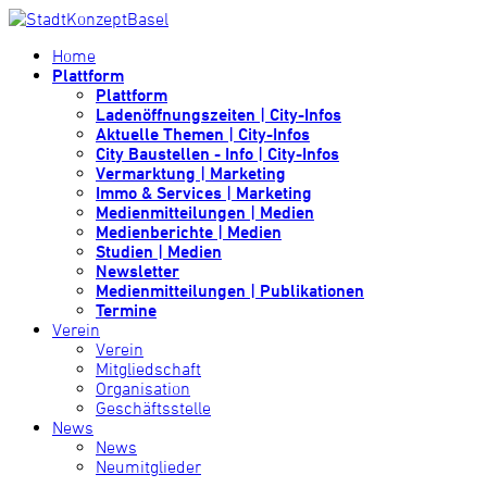
Home
Plattform
Plattform
Ladenöffnungszeiten | City-Infos
Aktuelle Themen | City-Infos
City Baustellen - Info | City-Infos
Vermarktung | Marketing
Immo & Services | Marketing
Medienmitteilungen | Medien
Medienberichte | Medien
Studien | Medien
Newsletter
Medienmitteilungen | Publikationen
Termine
Verein
Verein
Mitgliedschaft
Organisation
Geschäftsstelle
News
News
Neumitglieder