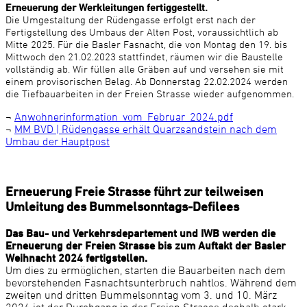
Erneuerung der Werkleitungen fertiggestellt.
Die Umgestaltung der Rüdengasse erfolgt erst nach der
Fertigstellung des Umbaus der Alten Post, voraussichtlich ab
Mitte 2025.
Für die Basler Fasnacht, die von Montag den 19. bis
Mittwoch den 21.02.2023 stattfindet, räumen wir die Baustelle
vollständig ab. Wir füllen alle Gräben auf und versehen sie mit
einem provisorischen Belag. Ab Donnerstag 22.02.2024 werden
die Tiefbauarbeiten in der Freien Strasse wieder aufgenommen.
¬
Anwohnerinformation_vom_Februar_2024.pdf
¬
MM BVD | Rüdengasse erhält Quarzsandstein nach dem
Umbau der Hauptpost
Erneuerung Freie Strasse führt zur teilweisen
Umleitung des Bummelsonntags-Defilees
Das Bau- und Verkehrsdepartement und IWB werden die
Erneuerung der Freien Strasse bis zum Auftakt der Basler
Weihnacht 2024 fertigstellen.
Um dies zu ermöglichen, starten die Bauarbeiten nach dem
bevorstehenden Fasnachtsunterbruch nahtlos. Während dem
zweiten und dritten Bummelsonntag vom 3. und 10. März
2024 ist der Durchgang in der Freien Strasse deshalb stark