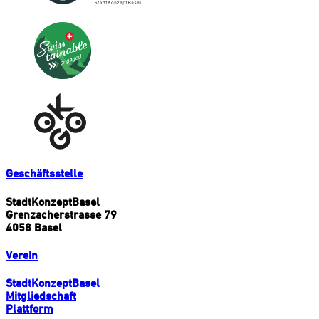
Geschäftsstelle
StadtKonzeptBasel
Grenzacherstrasse 79
4058 Basel
Verein
StadtKonzeptBasel
Mitgliedschaft
Plattform