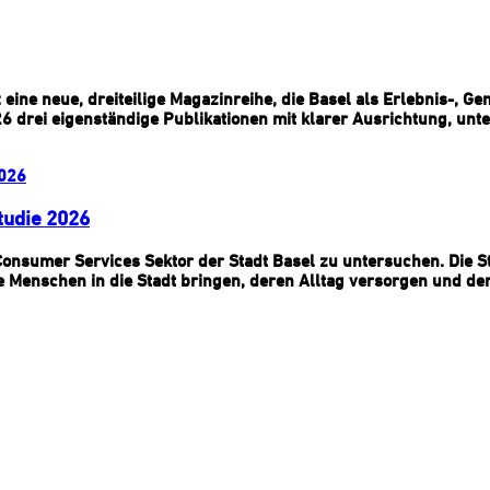
ine neue, dreiteilige Magazinreihe, die Basel als Erlebnis-, Ge
drei eigenständige Publikationen mit klarer Ausrichtung, unte
tudie 2026
nsumer Services Sektor der Stadt Basel zu untersuchen. Die St
die Menschen in die Stadt bringen, deren Alltag versorgen und de