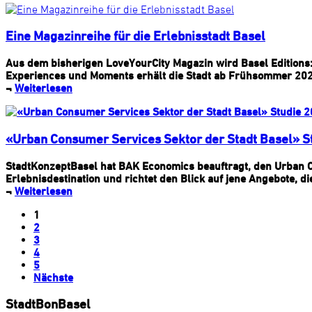
Eine Magazinreihe für die Erlebnisstadt Basel
Aus dem bisherigen LoveYourCity Magazin wird Basel Editions: e
Experiences und Moments erhält die Stadt ab Frühsommer 2026 
¬
Weiterlesen
«Urban Consumer Services Sektor der Stadt Basel» S
StadtKonzeptBasel hat BAK Economics beauftragt, den Urban Co
Erlebnisdestination und richtet den Blick auf jene Angebote, 
¬
Weiterlesen
1
2
3
4
5
Nächste
StadtBonBasel