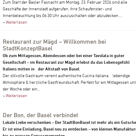
Zum Start der Basler Fasnacht am Montag, 23. Februar 2026 sind alle
Geschäfte der Innenstadt aufgerufen, ihre Schaufenster- und
Innenbeleuchtung bis 06.30 Uhr auszuschalten oder abzudecken....
¬
Weiterlesen
Restaurant zur Mägd – Willkommen bei
StadtKonzeptBasel
Ob zum Mittagessen, Abendessen oder bei einer Tavolata in guter
Gesellschaft – im Restaurant zur Mägd erlebst du das Lebensgefühl
Italiens mitten in der Altstadt von Basel.
Der stilvolle Gastraum vereint authentische Cucina italiana, lebendige
Atmosphäre & herzliche Gastfreundschaft. Perfekt für ein Mittagessen unt
der Woche oder ein...
¬
Weiterlesen
Der Bon, der Basel verbindet
Lokale Liebe verschenken – Der StadtBonBasel ist mehr als ein Gutsche
Er ist eine Einladung, Basel neu zu entdecken – von kleinen Manufaktu
bis zu grossen Genussmomenten.