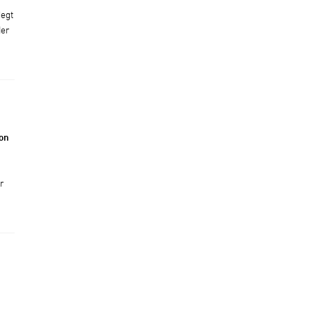
iegt
der
on
r
t