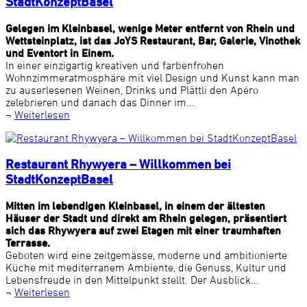
StadtKonzeptBasel
Gelegen im Kleinbasel, wenige Meter entfernt von Rhein und
Wettsteinplatz, ist das JoYS Restaurant, Bar, Galerie, Vinothek
und Eventort in Einem.
In einer einzigartig kreativen und farbenfrohen
Wohnzimmeratmosphäre mit viel Design und Kunst kann man
zu auserlesenen Weinen, Drinks und Plättli den Apéro
zelebrieren und danach das Dinner im...
¬
Weiterlesen
Restaurant Rhywyera – Willkommen bei
StadtKonzeptBasel
Mitten im lebendigen Kleinbasel, in einem der ältesten
Häuser der Stadt und direkt am Rhein gelegen, präsentiert
sich das Rhywyera auf zwei Etagen mit einer traumhaften
Terrasse.
Geboten wird eine zeitgemässe, moderne und ambitionierte
Küche mit mediterranem Ambiente, die Genuss, Kultur und
Lebensfreude in den Mittelpunkt stellt. Der Ausblick...
¬
Weiterlesen