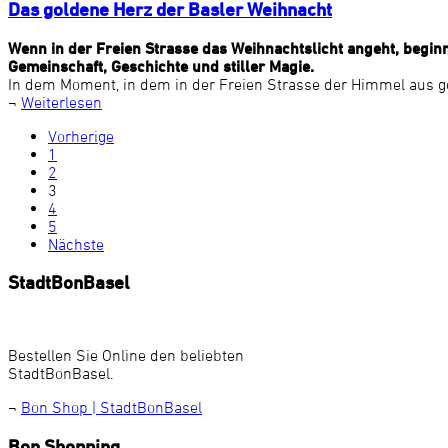
Das goldene Herz der Basler Weihnacht
Wenn in der Freien Strasse das Weihnachtslicht angeht, beginnt
Gemeinschaft, Geschichte und stiller Magie.
In dem Moment, in dem in der Freien Strasse der Himmel aus gold
¬
Weiterlesen
Vorherige
1
2
3
4
5
Nächste
StadtBonBasel
Bestellen Sie Online den beliebten
StadtBonBasel.
¬
Bon Shop | StadtBonBasel
Bon Shopping