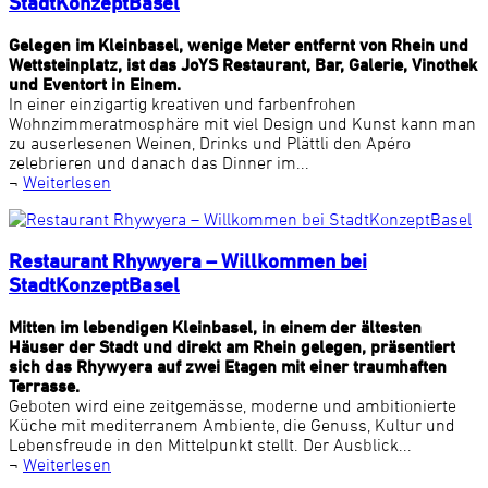
StadtKonzeptBasel
Gelegen im Kleinbasel, wenige Meter entfernt von Rhein und
Wettsteinplatz, ist das JoYS Restaurant, Bar, Galerie, Vinothek
und Eventort in Einem.
In einer einzigartig kreativen und farbenfrohen
Wohnzimmeratmosphäre mit viel Design und Kunst kann man
zu auserlesenen Weinen, Drinks und Plättli den Apéro
zelebrieren und danach das Dinner im...
¬
Weiterlesen
Restaurant Rhywyera – Willkommen bei
StadtKonzeptBasel
Mitten im lebendigen Kleinbasel, in einem der ältesten
Häuser der Stadt und direkt am Rhein gelegen, präsentiert
sich das Rhywyera auf zwei Etagen mit einer traumhaften
Terrasse.
Geboten wird eine zeitgemässe, moderne und ambitionierte
Küche mit mediterranem Ambiente, die Genuss, Kultur und
Lebensfreude in den Mittelpunkt stellt. Der Ausblick...
¬
Weiterlesen