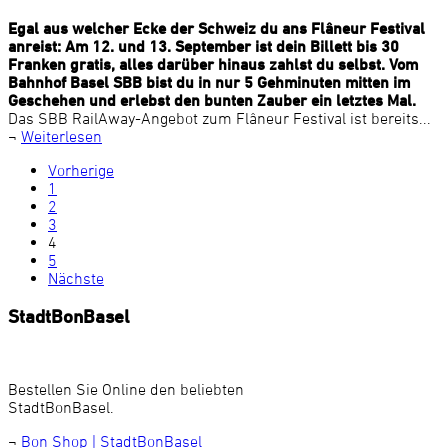
Egal aus welcher Ecke der Schweiz du ans Flâneur Festival
anreist: Am 12. und 13. September ist dein Billett bis 30
Franken gratis, alles darüber hinaus zahlst du selbst. Vom
Bahnhof Basel SBB bist du in nur 5 Gehminuten mitten im
Geschehen und erlebst den bunten Zauber ein letztes Mal.
Das SBB RailAway-Angebot zum Flâneur Festival ist bereits...
¬
Weiterlesen
Vorherige
1
2
3
4
5
Nächste
StadtBonBasel
Bestellen Sie Online den beliebten
StadtBonBasel.
¬
Bon Shop | StadtBonBasel