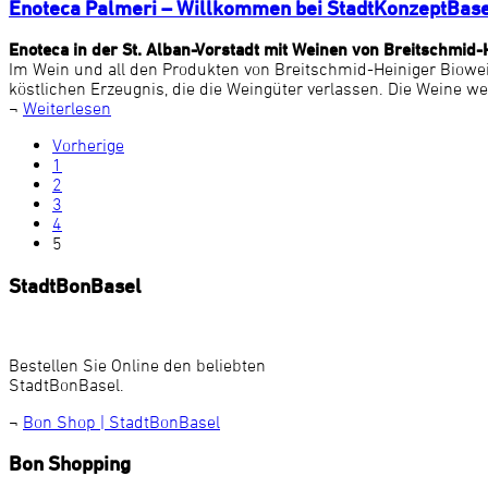
Enoteca Palmeri – Willkommen bei StadtKonzeptBas
Enoteca in der St. Alban-Vorstadt mit Weinen von Breitschmid-
Im Wein und all den Produkten von Breitschmid-Heiniger Biowe
köstlichen Erzeugnis, die die Weingüter verlassen. Die Weine we
¬
Weiterlesen
Vorherige
1
2
3
4
5
StadtBonBasel
Bestellen Sie Online den beliebten
StadtBonBasel.
¬
Bon Shop | StadtBonBasel
Bon Shopping