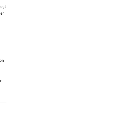
iegt
der
on
r
t