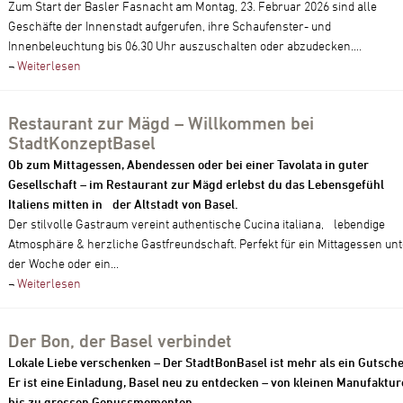
Zum Start der Basler Fasnacht am Montag, 23. Februar 2026 sind alle
Geschäfte der Innenstadt aufgerufen, ihre Schaufenster- und
Innenbeleuchtung bis 06.30 Uhr auszuschalten oder abzudecken....
¬
Weiterlesen
Restaurant zur Mägd – Willkommen bei
StadtKonzeptBasel
Ob zum Mittagessen, Abendessen oder bei einer Tavolata in guter
Gesellschaft – im Restaurant zur Mägd erlebst du das Lebensgefühl
Italiens mitten in der Altstadt von Basel.
Der stilvolle Gastraum vereint authentische Cucina italiana, lebendige
Atmosphäre & herzliche Gastfreundschaft. Perfekt für ein Mittagessen unt
der Woche oder ein...
¬
Weiterlesen
Der Bon, der Basel verbindet
Lokale Liebe verschenken – Der StadtBonBasel ist mehr als ein Gutsche
Er ist eine Einladung, Basel neu zu entdecken – von kleinen Manufaktu
bis zu grossen Genussmomenten.