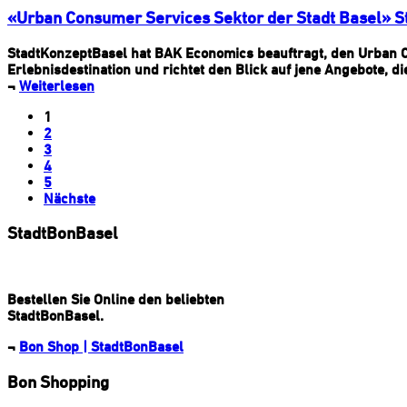
«Urban Consumer Services Sektor der Stadt Basel» S
StadtKonzeptBasel hat BAK Economics beauftragt, den Urban Co
Erlebnisdestination und richtet den Blick auf jene Angebote, 
¬
Weiterlesen
1
2
3
4
5
Nächste
StadtBonBasel
Bestellen Sie Online den beliebten
StadtBonBasel.
¬
Bon Shop | StadtBonBasel
Bon Shopping